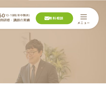
60
10-19時(年中無休)
無料相談
例
研修・講師の実績
紹介
メニュー
せ