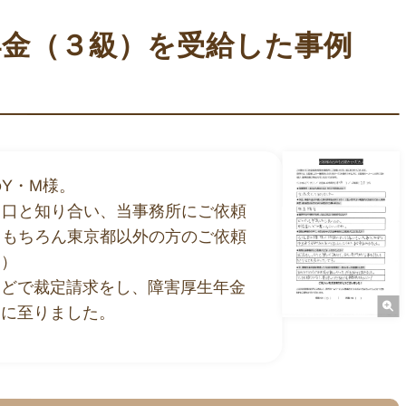
年金（３級）を受給した事例
ご質問やご相談がございましたら、お気軽にお問合せください
専門スタッフが丁寧に対応いたします。
Y・M様。
談する
L
川口と知り合い、当事務所にご依頼
付
友だち
（もちろん東京都以外の方のご依頼
。）
ほどで裁定請求をし、障害厚生年金
定に至りました。
区・武蔵野市を中心とした都内全域