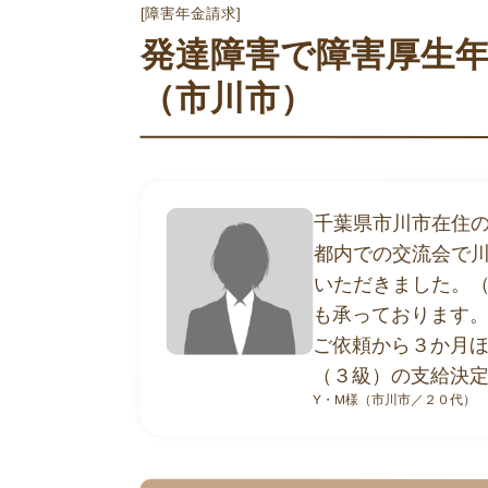
[障害年金請求]
発達障害で障害厚生
（市川市）
千葉県市川市在住の
メールから相
都内での交流会で
24時間365日受
いただきました。
も承っております
ご依頼から３か月
（３級）の支給決
Y・M様（市川市／２０代）
東京都：杉並区・中野
対応地域