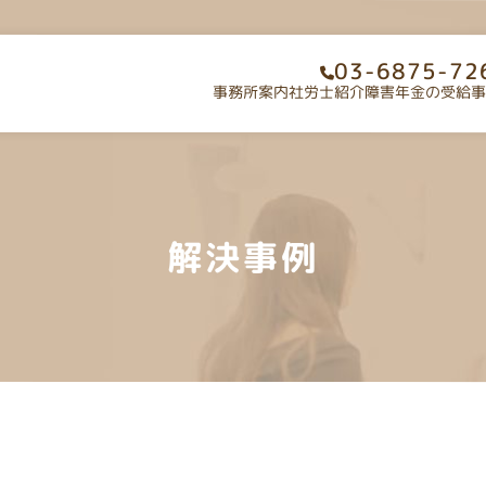
03-6875-72
事務所案内
社労士紹介
障害年金の受給事
事務所案内
社労士
研修・講師の実績
お知ら
解決事例
無料相談のお申込み