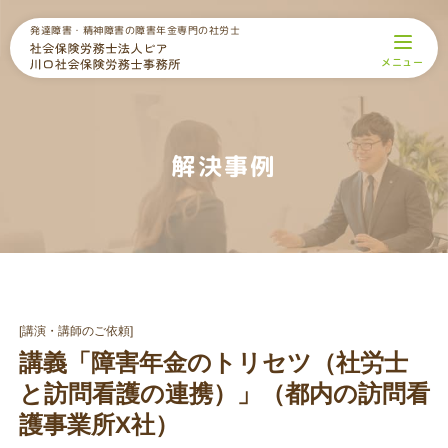
発達障害・精神障害の障害年金専門の社労士
メニュー
トップページ
事務所案内
社労士紹介
障害年金の受給事例
解決事例
研修・講師の実績
お知らせ
無料相談
プライバシーポリシー
[講演・講師のご依頼]
講義「障害年金のトリセツ（社労士
と訪問看護の連携）」（都内の訪問看
無料相談のお申込み
護事業所X社）